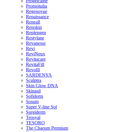
Progelcaine
Promoitalia
Regenovue
Renaissance
Reneall
Renokin
Replengen
Restylane
Revanesse
Revi
ReviNeux
Revitacare
RevitaFill
Revofil
SARDENYA
Sculptra
Skin Glow DNA
Skinasil
Sofiderm
Sosum
Super V-line Sol
Surgiderm
Teosyal
TESORO
The Chaeum Premium