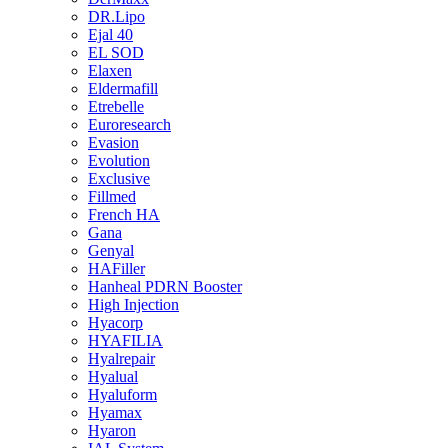
DR.Lipo
Ejal 40
EL SOD
Elaxen
Eldermafill
Etrebelle
Euroresearch
Evasion
Evolution
Exclusive
Fillmed
French HA
Gana
Genyal
HAFiller
Hanheal PDRN Booster
High Injection
Hyacorp
HYAFILIA
Hyalrepair
Hyalual
Hyaluform
Hyamax
Hyaron