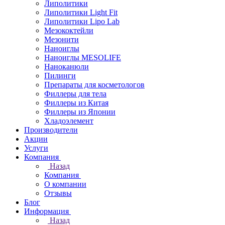
Липолитики
Липолитики Light Fit
Липолитики Lipo Lab
Мезококтейли
Мезонити
Наноиглы
Наноиглы MESOLIFE
Наноканюли
Пилинги
Препараты для косметологов
Филлеры для тела
Филлеры из Китая
Филлеры из Японии
Хладоэлемент
Производители
Акции
Услуги
Компания
Назад
Компания
О компании
Отзывы
Блог
Информация
Назад