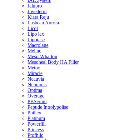
IAL System
Jalupro
Juvederm
Kiara Reju
Lasbeau Aurora
Licol
Lipo lax
Liporase
Macrolane
Meline
Meso-Wharton
Mesoheal Body HA Filler
Metoo
Miracle
Neauvia
Neuramis
Optima
Overage
PBSerum
Peptide Introlypolise
Phillex
Platinum
Powerfill
Princess
Profhilo