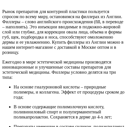
Рынок препаратов для контурной пластики пользуется
спросом по всему миру, остановимся на филлерах из Англии.
Филлеры – слово английского происхождения (fill, в переводе
– наполнять). Это инъекции вводимые в подкожно-жировой
слой или глубже, для коррекции овала лица, объема и формы
губ, щек, подбородка и носа, способствуют омоложению
дермы и ее увлажнению. Купить филлеры из Англии можно в
нашем интернет-магазине с доставкой в Москве оптом и в
розницу.
Ежегодно в мире эстетической медицины производятся
инновационные и улучшенные составы препаратов для
эстетической медицины. Филлеры условно делятся на три
типа:
На основе гиалуроновой кислоты – природные
полимеры, и коллагена. Эффект от процедуры сроком до
года;
В основе содержащие полимолочную кислоту,
поливиниловый спирт и полуперманентный
поликапролактон. Сохраняется в дерме до 4-х лет;
Препараты имеющие в составе силикон, полиакриламид