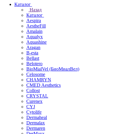
Каталог
Назад
Каталог
Aespira
AestheFill
Amalain
Aqualyx
Aquashine
Aragan
B-esta
Bellast
Belotero
BioMialVel (БиоМиалВел)
Celosome
CHAMRYN
CMED Aesthetics
Collost
CRYSTAL
Curenex
CYJ
Cytolife
Dermaheal
Dermalax
Dermaren
DerMaxx