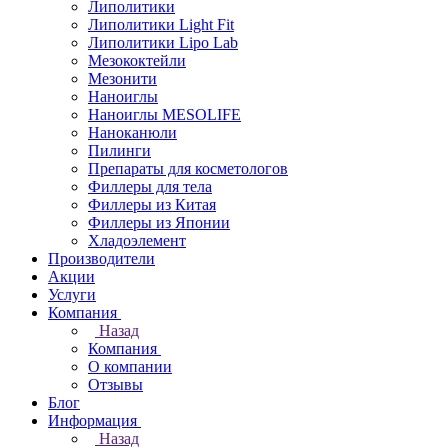
Липолитики
Липолитики Light Fit
Липолитики Lipo Lab
Мезококтейли
Мезонити
Наноиглы
Наноиглы MESOLIFE
Наноканюли
Пилинги
Препараты для косметологов
Филлеры для тела
Филлеры из Китая
Филлеры из Японии
Хладоэлемент
Производители
Акции
Услуги
Компания
Назад
Компания
О компании
Отзывы
Блог
Информация
Назад