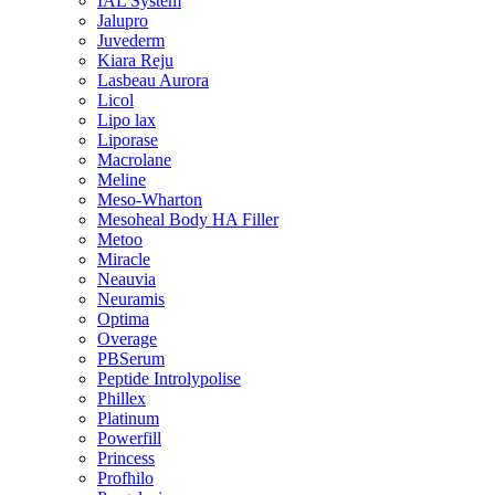
IAL System
Jalupro
Juvederm
Kiara Reju
Lasbeau Aurora
Licol
Lipo lax
Liporase
Macrolane
Meline
Meso-Wharton
Mesoheal Body HA Filler
Metoo
Miracle
Neauvia
Neuramis
Optima
Overage
PBSerum
Peptide Introlypolise
Phillex
Platinum
Powerfill
Princess
Profhilo