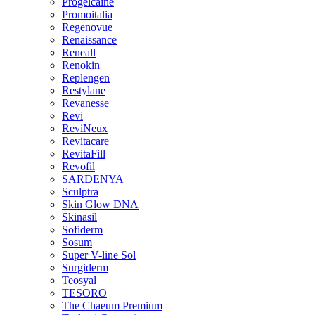
Progelcaine
Promoitalia
Regenovue
Renaissance
Reneall
Renokin
Replengen
Restylane
Revanesse
Revi
ReviNeux
Revitacare
RevitaFill
Revofil
SARDENYA
Sculptra
Skin Glow DNA
Skinasil
Sofiderm
Sosum
Super V-line Sol
Surgiderm
Teosyal
TESORO
The Chaeum Premium