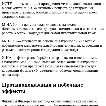
NCTF — инъекции для проведения мезотерапии, включающая
в себя коктейли из 54 активных веществ для устранения
признаков старения, борьбы с морщинами, придания кожи
здорового сияния.
M-HA 10 — гиалуроновая кислота максимально
биосовместимая с кожей, для увлажнения кожи и активизации
работы клеток. Подходит для самой чувствительной кожи.
M-HA 18 — препарат на основе гиалуроновой кислоты с
добавлением глицеролла для биоревитализации, коррекции и
разглаживания морщин и придания коже тонуса.
X-HA — филлер для борьбы с возрастными изменениями,
глубокими морщинами. Высокое содержание гиалуроновой
кислоты в этом препарате позволяет использовать его для
коррекции формы губ, увеличения объема, моделирования
овала лица.
Противопоказания и побочные
эффекты
Филлеры Филорга имеют ряд ограничений к применению.
Так, они противопоказаны при беременности и кормлении