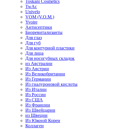
Toskani Cosmetics
TwAc
Univelo
VOM (V.O.M.)
Yvoire
Антисептики
Биоревитализанты
Для глаз
Для губ
Для контурной пластики
Для лица
Для носогубных складок
из Австралии
Из Австрии
Из Великобритании
Из Германии
Из гиалуроновой кислоты
Из Италии
Из России
Из США
Из Франции
Из Швейцарии
из Швеции
Из Южной Кореи
Коллаген