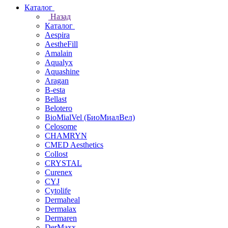
Каталог
Назад
Каталог
Aespira
AestheFill
Amalain
Aqualyx
Aquashine
Aragan
B-esta
Bellast
Belotero
BioMialVel (БиоМиалВел)
Celosome
CHAMRYN
CMED Aesthetics
Collost
CRYSTAL
Curenex
CYJ
Cytolife
Dermaheal
Dermalax
Dermaren
DerMaxx