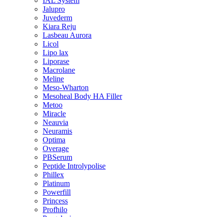
IAL System
Jalupro
Juvederm
Kiara Reju
Lasbeau Aurora
Licol
Lipo lax
Liporase
Macrolane
Meline
Meso-Wharton
Mesoheal Body HA Filler
Metoo
Miracle
Neauvia
Neuramis
Optima
Overage
PBSerum
Peptide Introlypolise
Phillex
Platinum
Powerfill
Princess
Profhilo