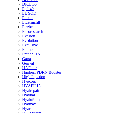
DR.Lipo
Ejal 40
EL SOD
Elaxen
Eldermafill
Etrebelle
Euroresearch
Evasion
Evolution
Exclusive
Fillmed
French HA
Gana
Genyal
HAFiller
Hanheal PDRN Booster
High Injection
Hyacorp
HYAFILIA
Hyalrepair
Hyalual
Hyaluform
Hyamax
Hyaron