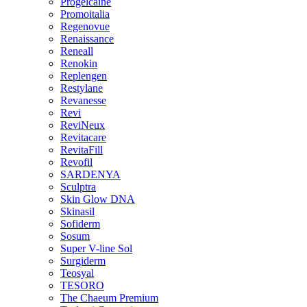
Progelcaine
Promoitalia
Regenovue
Renaissance
Reneall
Renokin
Replengen
Restylane
Revanesse
Revi
ReviNeux
Revitacare
RevitaFill
Revofil
SARDENYA
Sculptra
Skin Glow DNA
Skinasil
Sofiderm
Sosum
Super V-line Sol
Surgiderm
Teosyal
TESORO
The Chaeum Premium