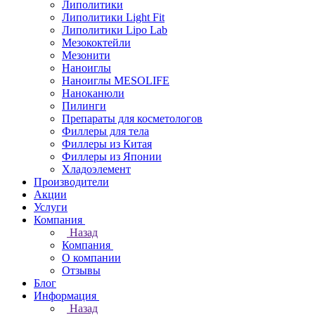
Липолитики
Липолитики Light Fit
Липолитики Lipo Lab
Мезококтейли
Мезонити
Наноиглы
Наноиглы MESOLIFE
Наноканюли
Пилинги
Препараты для косметологов
Филлеры для тела
Филлеры из Китая
Филлеры из Японии
Хладоэлемент
Производители
Акции
Услуги
Компания
Назад
Компания
О компании
Отзывы
Блог
Информация
Назад