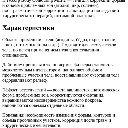
HYAcorp Body Contouring MLF2 — гель для коррекции формы
и объёма проблемных зон (ягодиц, икр, голеней),
посттравматической коррекции и ликвидации последствий
хирургических операций, интимной пластики.
Характеристики
Область применения: тело (ягодицы, бёдра, икры, голени,
локти, интимные зоны и др.). Подходит для всех участков
тела, но перед применением нужна консультация
специалиста.
Действие: проникая в ткани дермы, филлеры становятся
межклеточным интегратором, наполняют объёмом
проблемные участки тела, восстанавливают очертания тела,
оздоравливают рельеф.
Эффект: эстетический — восстанавливается анатомическая
форма проблемных зон, корректируются очертания,
выравниваются несовершенства кожного покрова,
наполняются объёмом отдельные области.
Показания: необходимость изменения формы, контуров и
объёма проблемных участков, коррекция после травм и
хирургических вмешательств.