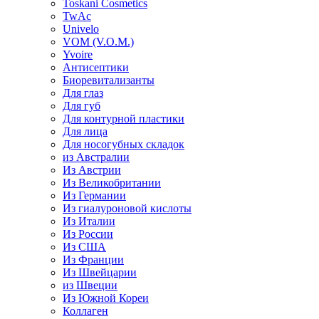
Toskani Cosmetics
TwAc
Univelo
VOM (V.O.M.)
Yvoire
Антисептики
Биоревитализанты
Для глаз
Для губ
Для контурной пластики
Для лица
Для носогубных складок
из Австралии
Из Австрии
Из Великобритании
Из Германии
Из гиалуроновой кислоты
Из Италии
Из России
Из США
Из Франции
Из Швейцарии
из Швеции
Из Южной Кореи
Коллаген