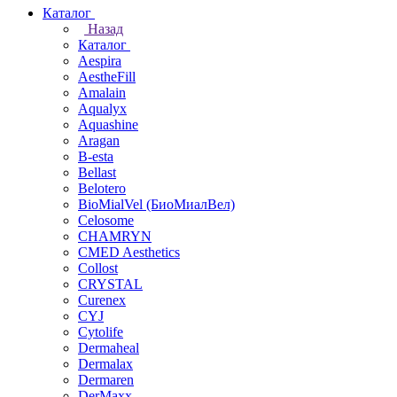
Каталог
Назад
Каталог
Aespira
AestheFill
Amalain
Aqualyx
Aquashine
Aragan
B-esta
Bellast
Belotero
BioMialVel (БиоМиалВел)
Celosome
CHAMRYN
CMED Aesthetics
Collost
CRYSTAL
Curenex
CYJ
Cytolife
Dermaheal
Dermalax
Dermaren
DerMaxx